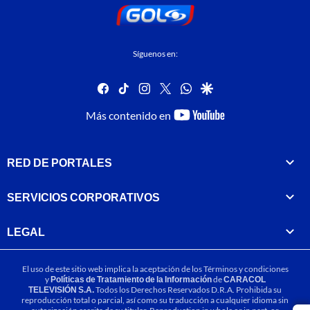
Síguenos en:
facebook
tiktok
instagram
twitter
whatsapp
google
youtube-
Más contenido en
footer
RED DE PORTALES
SERVICIOS CORPORATIVOS
LEGAL
El uso de este sitio web implica la aceptación de los
Términos y condiciones
y
Políticas de Tratamiento de la Información
de
CARACOL
TELEVISIÓN S.A.
Todos los Derechos Reservados D.R.A. Prohibida su
reproducción total o parcial, así como su traducción a cualquier idioma sin