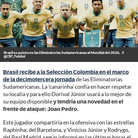
Brasil es quinta en las Eliminatorias Sudamericanas al Mundial del 2026.
X
@CBF_Futebol
Brasil recibe a la Selección Colombia en el marco
de la decimotercera jornada
de las Eliminatorias
Sudamericanas. La 'canarinha' confía en hacer respetar
su localía y para ello Dorival Júnior usará a lo mejor de
su equipo disponible
y tendría una novedad en el
frente de ataque: Joao Pedro.
Este jugador compartiría en la ofensiva con las estrellas
Raphinha; del Barcelona, y Vinícius Júnior y Rodrygo,
del Real Madrid, según informó en las últimas horas el