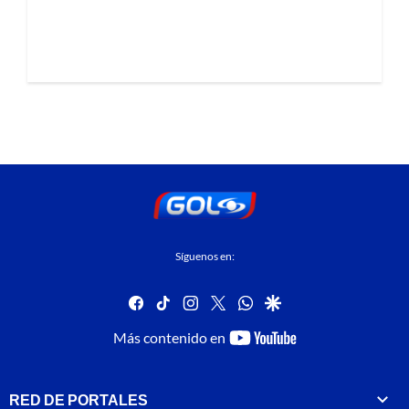
Síguenos en:
facebook
tiktok
instagram
twitter
whatsapp
google
youtube-
Más contenido en
footer
RED DE PORTALES