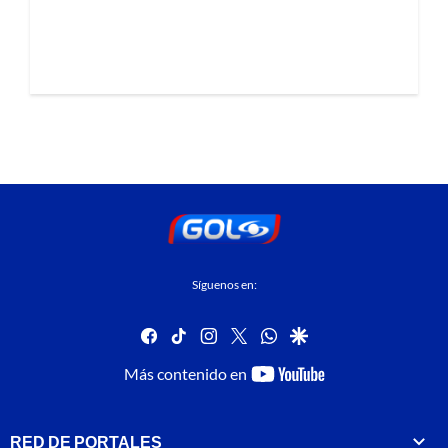
Síguenos en:
facebook
tiktok
instagram
twitter
whatsapp
google
youtube-
Más contenido en
footer
RED DE PORTALES