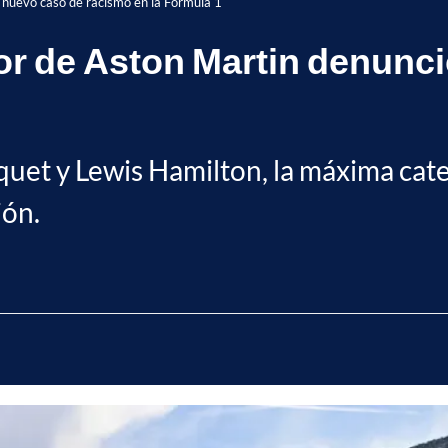
 nuevo caso de racismo en la Fórmula 1
or de Aston Martin denunci
quet y Lewis Hamilton, la máxima cat
ión.