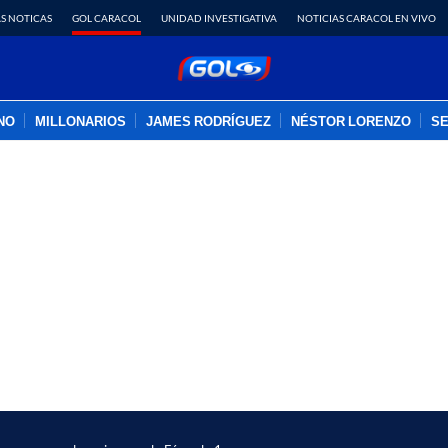
S NOTICAS
GOL CARACOL
UNIDAD INVESTIGATIVA
NOTICIAS CARACOL EN VIVO
INO
MILLONARIOS
JAMES RODRÍGUEZ
NÉSTOR LORENZO
SE
PUBLICIDAD