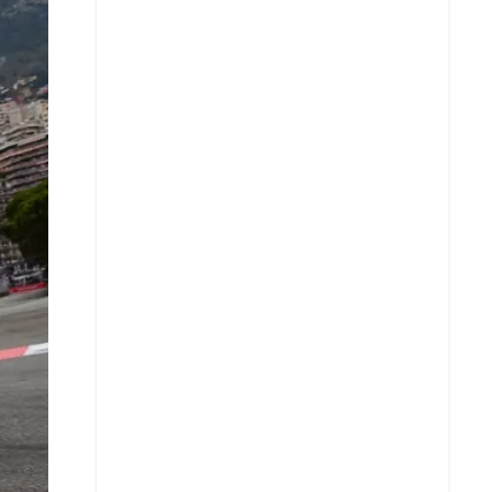
X
Whatsapp