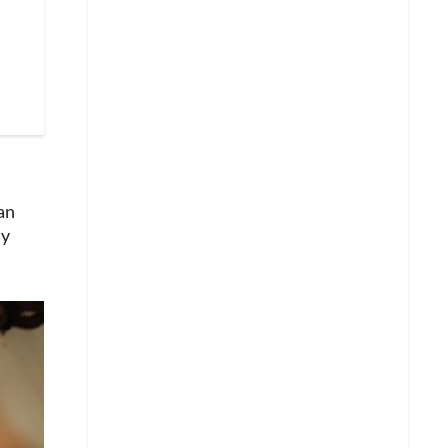
an
 y