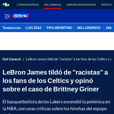
ÚLTIMAS NOTICAS
GOL CARACOL
UNIDAD INVESTIGATIVA
NOTICIAS
Tendencias:
LUIS DÍAZ
FIFA-INFANTINO
MILLONARIOS
JAM
PUBLICIDAD
/
Gol Caracol
LeBron James tildó de "racistas" a los fans de los Celtics y o
LeBron James tildó de "racistas" a
los fans de los Celtics y opinó
sobre el caso de Brittney Griner
El basquetbolista de los Lakers encendió la polémica en
la NBA, con unas criticas sobre los hinchas del equipo