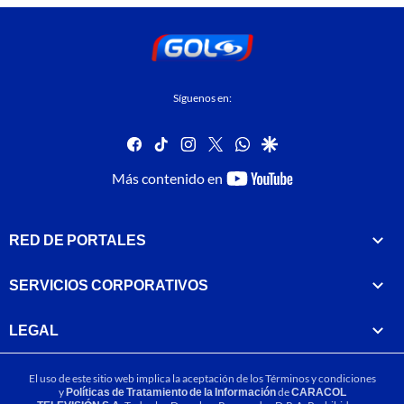
Síguenos en:
facebook
tiktok
instagram
twitter
whatsapp
google
youtube-
Más contenido en
footer
RED DE PORTALES
SERVICIOS CORPORATIVOS
LEGAL
El uso de este sitio web implica la aceptación de los
Términos y condiciones
y
Políticas de Tratamiento de la Información
de
CARACOL