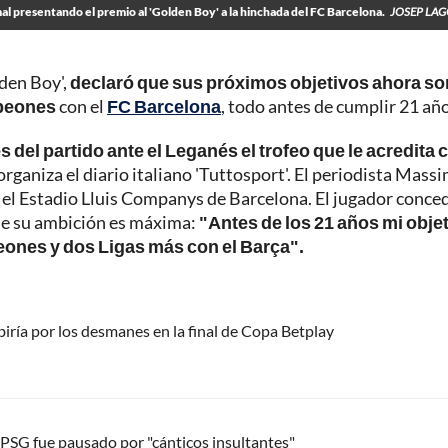
l presentando el premio al 'Golden Boy' a la hinchada del FC Barcelona.
JOSEP LAG
lden Boy',
declaró que sus próximos objetivos ahora so
mpeones
con el
FC Barcelona
, todo antes de cumplir 21 año
 del partido ante el Leganés el trofeo que le acredita
organiza el diario italiano 'Tuttosport'. El periodista Mass
n el Estadio Lluis Companys de Barcelona. El jugador conce
que su ambición es máxima:
"Antes de los 21 años mi obje
eones y dos Ligas más con el Barça".
biría por los desmanes en la final de Copa Betplay
l PSG fue pausado por "cánticos insultantes"