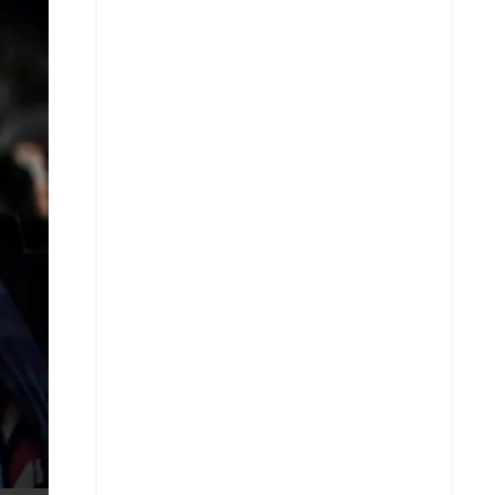
X
Whatsapp