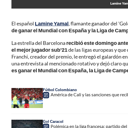
Lamine Yama
El español
Lamine Yamal
, flamante ganador del 'Go
de ganar el Mundial con España y la Liga de Ca
La estrella del Barcelona
recibió este domingo antes
el mejor jugador sub’21
de las ligas europeas y que 
Franchi, creador del premio, le entregó el galardón e
una entrevista al mencionado rotativo y dejó claro 
es ganar el Mundial con España, la Liga de Camp
Fútbol Colombiano
América de Cali y las sanciones que reci
Gol Caracol
Polémica en la liga francesa: partido de