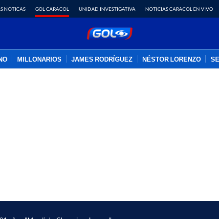
S NOTICAS
GOL CARACOL
UNIDAD INVESTIGATIVA
NOTICIAS CARACOL EN VIVO
INO
MILLONARIOS
JAMES RODRÍGUEZ
NÉSTOR LORENZO
SE
PUBLICIDAD