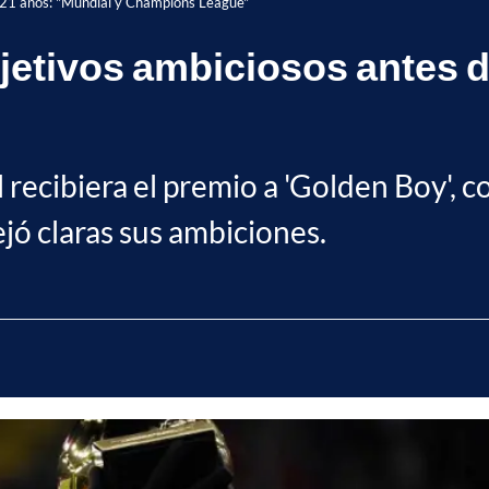
s 21 años: "Mundial y Champions League"
etivos ambiciosos antes d
l recibiera el premio a 'Golden Boy',
jó claras sus ambiciones.