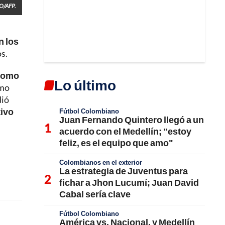
O/AFP.
n los
s.
 como
Lo último
imo
dió
tivo
Fútbol Colombiano
Juan Fernando Quintero llegó a un
acuerdo con el Medellín; "estoy
feliz, es el equipo que amo"
Colombianos en el exterior
La estrategia de Juventus para
fichar a Jhon Lucumí; Juan David
Cabal sería clave
Fútbol Colombiano
América vs. Nacional, y Medellín