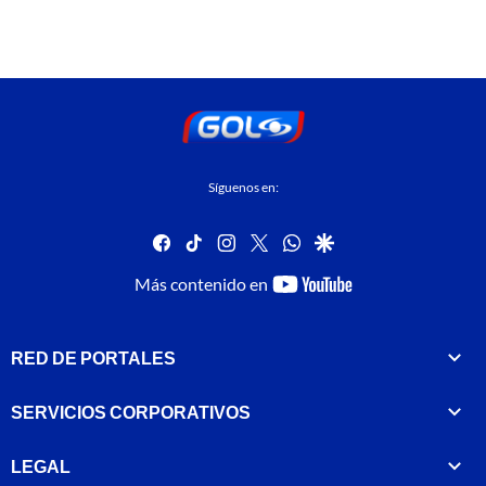
Síguenos en:
facebook
tiktok
instagram
twitter
whatsapp
google
youtube-
Más contenido en
footer
RED DE PORTALES
SERVICIOS CORPORATIVOS
LEGAL