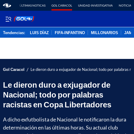
ÚLTIMAS NOTICAS
GOL CARACOL
UNIDAD INVESTIGATIVA
NOTICIAS
Tendencias:
LUIS DÍAZ
FIFA-INFANTINO
MILLONARIOS
JAM
PUBLICIDAD
/
Gol Caracol
Le dieron duro a exjugador de Nacional; todo por palabras r
Le dieron duro a exjugador de
Nacional; todo por palabras
racistas en Copa Libertadores
A dicho exfutbolista de Nacional le notificaron la dura
determinación en las últimas horas. Su actual club