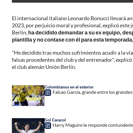
El internacional italiano Leonardo Bonucci llevará ant
2023, por perjuicio moral y profesional, explicó este
Berlin,
ha decidido demandar a su ex equipo, despu
plantilla y no contase con él para esta temporada
"He decidido tras muchos sufrimientos acudir a la vía
falsas procedentes del club y del entrenador", explicó
el club alemán Unión Berlín.
Colombianos en el exterior
Falcao García, grande entre los grandes:
Gol Caracol
Harry Maguire le responde contundenteme