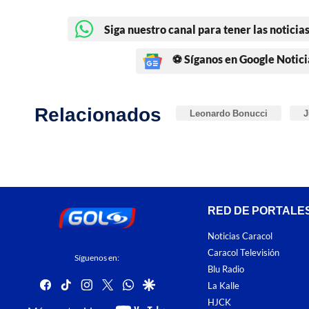
Siga nuestro canal para tener las noticias
⚽ Síganos en Google Notici
Relacionados
Leonardo Bonucci
J
RED DE PORTALE
Noticias Caracol
Caracol Televisión
Síguenos en:
Blu Radio
facebook
tiktok
instagram
twitter
whatsapp
google
La Kalle
HJCK