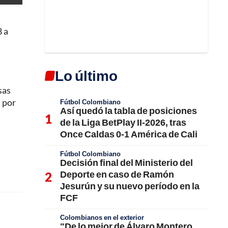
8 a
Lo último
sas
l por
Fútbol Colombiano
Así quedó la tabla de posiciones
de la Liga BetPlay II-2026, tras
Once Caldas 0-1 América de Cali
Fútbol Colombiano
Decisión final del Ministerio del
Deporte en caso de Ramón
Jesurún y su nuevo período en la
FCF
Colombianos en el exterior
"De lo mejor de Álvaro Montero