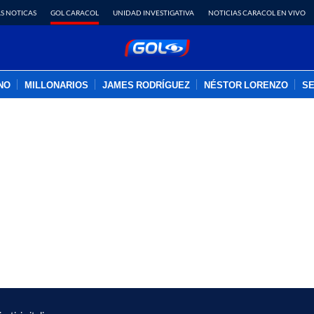
S NOTICAS
GOL CARACOL
UNIDAD INVESTIGATIVA
NOTICIAS CARACOL EN VIVO
INO
MILLONARIOS
JAMES RODRÍGUEZ
NÉSTOR LORENZO
SE
PUBLICIDAD