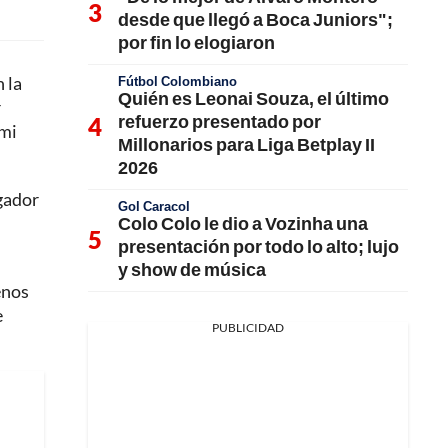
desde que llegó a Boca Juniors";
por fin lo elogiaron
 la
Fútbol Colombiano
Quién es Leonai Souza, el último
r
refuerzo presentado por
 mi
Millonarios para Liga Betplay II
2026
ugador
Gol Caracol
Colo Colo le dio a Vozinha una
presentación por todo lo alto; lujo
y show de música
enos
e
PUBLICIDAD