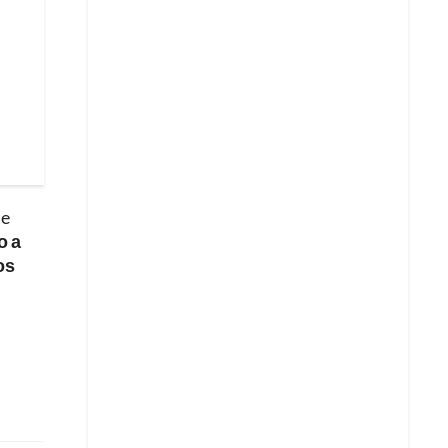
se
o a
os