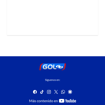
Síguenos en:
facebook
tiktok
instagram
twitter
whatsapp
google
youtube-
Más contenido en
footer