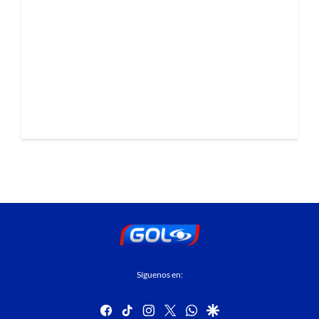
Síguenos en:
facebook
tiktok
instagram
twitter
whatsapp
google