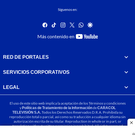
Síguenos en:
facebook
tiktok
instagram
twitter
whatsapp
google
youtube-
Más contenido en
footer
RED DE PORTALES
SERVICIOS CORPORATIVOS
LEGAL
El uso de este sitio web implica la aceptación de los
Términos y condiciones
y
Políticas de Tratamiento de la Información
de
CARACOL
TELEVISIÓN S.A.
Todos los Derechos Reservados D.R.A. Prohibida su
reproducción total o parcial, así como su traducción a cualquier idioma sin
autorización escrita de su titular. Reproduction in whole or in part, or
cl
translation without written permission is prohibited. All rights reserved
2025.