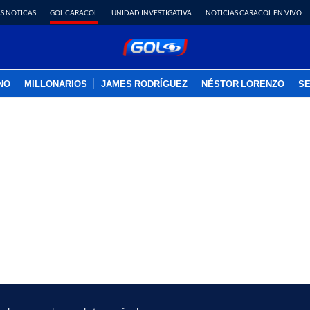
S NOTICAS
GOL CARACOL
UNIDAD INVESTIGATIVA
NOTICIAS CARACOL EN VIVO
INO
MILLONARIOS
JAMES RODRÍGUEZ
NÉSTOR LORENZO
SE
PUBLICIDAD