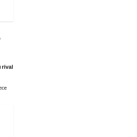
0
 rival
ece