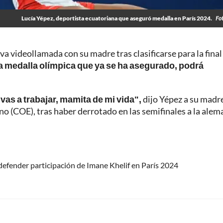
Lucía Yépez, deportista ecuatoriana que aseguró medalla en París 2024.
Fo
 videollamada con su madre tras clasificarse para la final 
a medalla olímpica que ya se ha asegurado, podrá
vas a trabajar, mamita de mi vida",
dijo Yépez a su madre
o (COE), tras haber derrotado en las semifinales a la alem
efender participación de Imane Khelif en París 2024