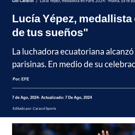
/
Gol Caracol
Lucía Yépez, medallista en París 2024: "Mamá, ya te p
Lucía Yépez, medallista
de tus sueños"
La luchadora ecuatoriana alcanzó u
parisinas. En medio de su celebra
Por:
EFE
7 de Ago, 2024
Actualizado: 7 De Ago, 2024
Editado por:
Caracol Sports