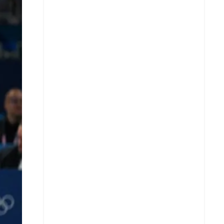
X
Whatsapp