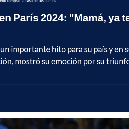
uedo comprar la casa de tus sueños"
 en París 2024: "Mamá, ya 
n importante hito para su país y en su
ción, mostró su emoción por su triunfo