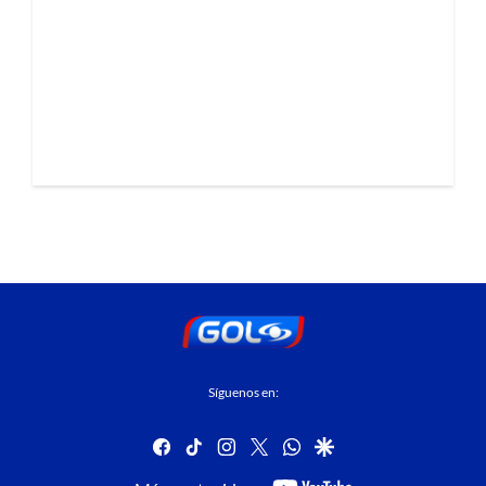
Síguenos en:
facebook
tiktok
instagram
twitter
whatsapp
google