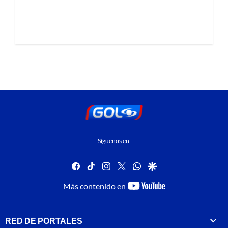
Síguenos en:
facebook
tiktok
instagram
twitter
whatsapp
google
youtube-
Más contenido en
footer
RED DE PORTALES