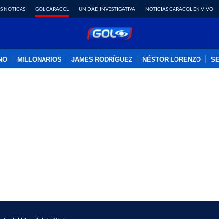
S NOTICAS
GOL CARACOL
UNIDAD INVESTIGATIVA
NOTICIAS CARACOL EN VIVO
INO
MILLONARIOS
JAMES RODRÍGUEZ
NÉSTOR LORENZO
SE
PUBLICIDAD