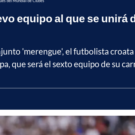
pués del Mundial de Clubes
evo equipo al que se unirá
nto 'merengue', el futbolista croata d
pa, que será el sexto equipo de su car