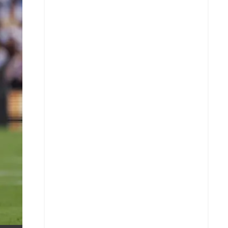
X
Whatsapp