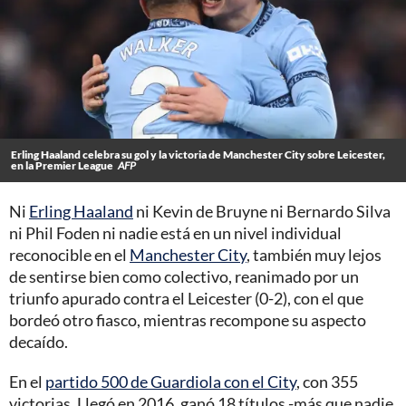
Erling Haaland celebra su gol y la victoria de Manchester City sobre Leicester,
en la Premier League
AFP
Ni
Erling Haaland
ni Kevin de Bruyne ni Bernardo Silva
ni Phil Foden ni nadie está en un nivel individual
reconocible en el
Manchester City
, también muy lejos
de sentirse bien como colectivo, reanimado por un
triunfo apurado contra el Leicester (0-2), con el que
bordeó otro fiasco, mientras recompone su aspecto
decaído.
En el
partido 500 de Guardiola con el City
, con 355
victorias. Llegó en 2016, ganó 18 títulos -más que nadie