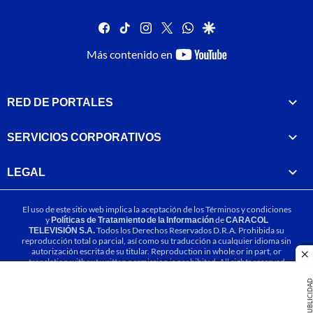
facebook
tiktok
instagram
twitter
whatsapp
google
youtube-
Más contenido en
footer
RED DE PORTALES
SERVICIOS CORPORATIVOS
LEGAL
El uso de este sitio web implica la aceptación de los
Términos y condiciones
y
Políticas de Tratamiento de la Información
de
CARACOL
TELEVISIÓN S.A.
Todos los Derechos Reservados D.R.A. Prohibida su
reproducción total o parcial, así como su traducción a cualquier idioma sin
autorización escrita de su titular. Reproduction in whole or in part, or
cl
translation without written permission is prohibited. All rights reserved
2025.
PUBLICIDA
MIEMBRO DE: