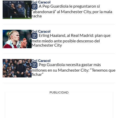
Gol Caracol
A Pep Guardiola le preguntaron si
“abandonará” al Manchester City, por la mala
racha
Gol Caracol
Erling Haaland, al Real Madrid: plan que
mete miedo ante posible descenso del
Manchester City
Gol Caracol
Pep Guardiola necesita gastar más
millones en su Manchester City: “Tenemos que
fichar”
PUBLICIDAD