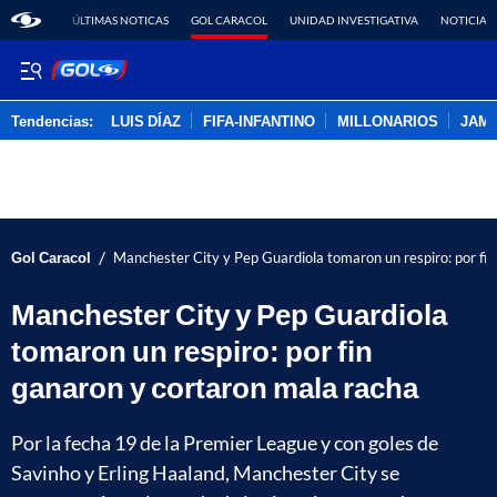
ÚLTIMAS NOTICAS
GOL CARACOL
UNIDAD INVESTIGATIVA
NOTICIAS
Tendencias:
LUIS DÍAZ
FIFA-INFANTINO
MILLONARIOS
JAM
PUBLICIDAD
/
Gol Caracol
Manchester City y Pep Guardiola tomaron un respiro: por fi
Manchester City y Pep Guardiola
tomaron un respiro: por fin
ganaron y cortaron mala racha
Por la fecha 19 de la Premier League y con goles de
Savinho y Erling Haaland, Manchester City se