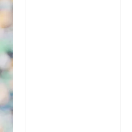
X
Whatsapp