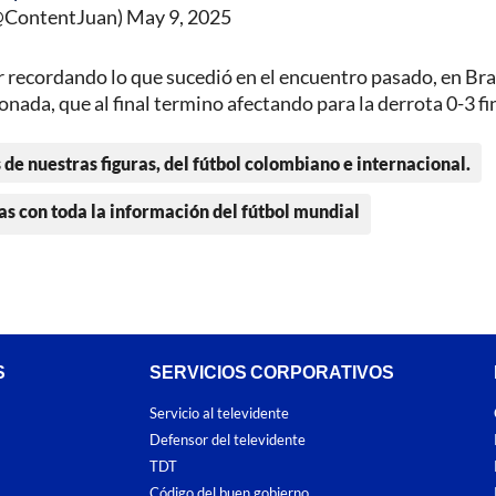
@ContentJuan)
May 9, 2025
r recordando lo que sucedió en el encuentro pasado, en Bras
ada, que al final termino afectando para la derrota 0-3 fi
 de nuestras figuras, del fútbol colombiano e internacional.
as con toda la información del fútbol mundial
S
SERVICIOS CORPORATIVOS
Servicio al televidente
Defensor del televidente
TDT
Código del buen gobierno