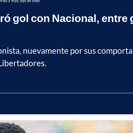
rías y más; dijo de todo
ó gol con Nacional, entre 
agonista, nuevamente por sus comporta
Libertadores.