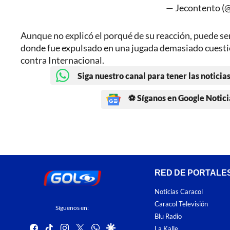
— Jecontento (
Aunque no explicó el porqué de su reacción, puede se
donde fue expulsado en una jugada demasiado cuestion
contra Internacional.
Siga nuestro canal para tener las noticias
⚽ Síganos en Google Notici
RED DE PORTALE
Noticias Caracol
Caracol Televisión
Síguenos en:
Blu Radio
facebook
tiktok
instagram
twitter
whatsapp
google
La Kalle