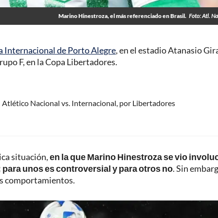
Marino Hinestroza, el más referenciado en Brasil.
Foto: Atl. Na
a Internacional de Porto Alegre
, en el estadio Atanasio Gir
rupo F, en la Copa Libertadores.
Atlético Nacional vs. Internacional, por Libertadores
ca situación,
en la que Marino Hinestroza se vio involu
; para unos es controversial y para otros no
. Sin embarg
sus comportamientos.