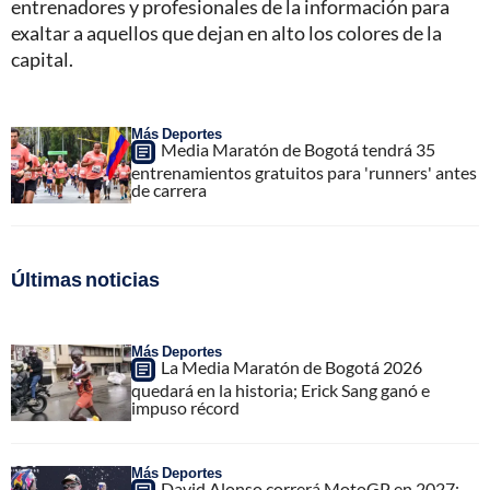
entrenadores y profesionales de la información para
exaltar a aquellos que dejan en alto los colores de la
capital.
Más Deportes
Media Maratón de Bogotá tendrá 35
entrenamientos gratuitos para 'runners' antes
de carrera
Últimas noticias
Más Deportes
La Media Maratón de Bogotá 2026
quedará en la historia; Erick Sang ganó e
impuso récord
Más Deportes
David Alonso correrá MotoGP en 2027;