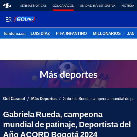
ÚLTIMAS NOTICAS
GOL CARACOL
UNIDAD INVESTIGATIVA
NOTICIAS
Tendencias:
LUIS DÍAZ
FIFA-INFANTINO
MILLONARIOS
JAM
PUBLICIDAD
/
/
Gol Caracol
Más Deportes
Gabriela Rueda, campeona mundial de pat
Gabriela Rueda, campeona
mundial de patinaje, Deportista del
Año ACORD Bogotá 2024