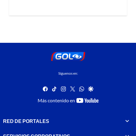
Síguenos en:
facebook
tiktok
instagram
twitter
whatsapp
google
youtube-
Más contenido en
footer
RED DE PORTALES