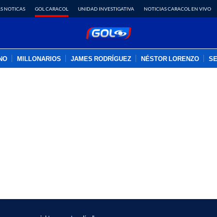
S NOTICAS
GOL CARACOL
UNIDAD INVESTIGATIVA
NOTICIAS CARACOL EN VIVO
INO
MILLONARIOS
JAMES RODRÍGUEZ
NÉSTOR LORENZO
SE
PUBLICIDAD