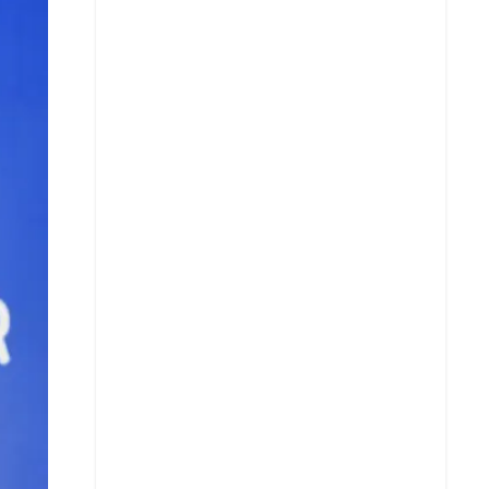
X
Whatsapp