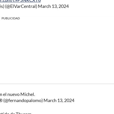
ter.com/t9P5NRCXT6
és) (@ElVarCentral)
March 13, 2024
PUBLICIDAD
 el nuevo Míchel.
️ (@fernandopalomo)
March 13, 2024