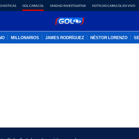
S NOTICAS
GOL CARACOL
UNIDAD INVESTIGATIVA
NOTICIAS CARACOL EN VIVO
INO
MILLONARIOS
JAMES RODRÍGUEZ
NÉSTOR LORENZO
SE
PUBLICIDAD