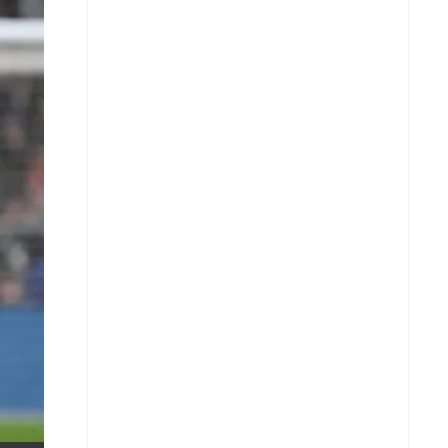
X
Whatsapp