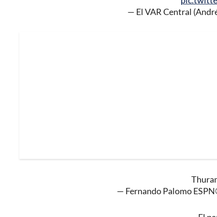
pic.twit
— El VAR Central (Andr
Thuram
— Fernando Palomo ESPN®