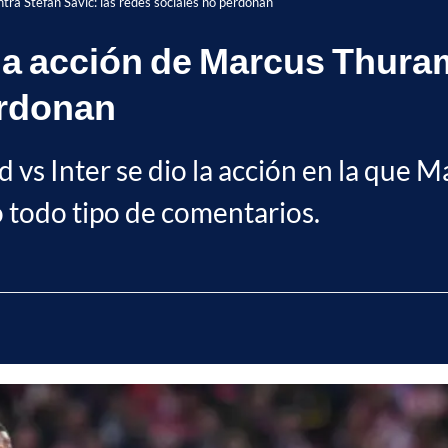
ra Stefan Savic: las redes sociales no perdonan
a acción de Marcus Thuram
erdonan
d vs Inter se dio la acción en la que
ó todo tipo de comentarios.