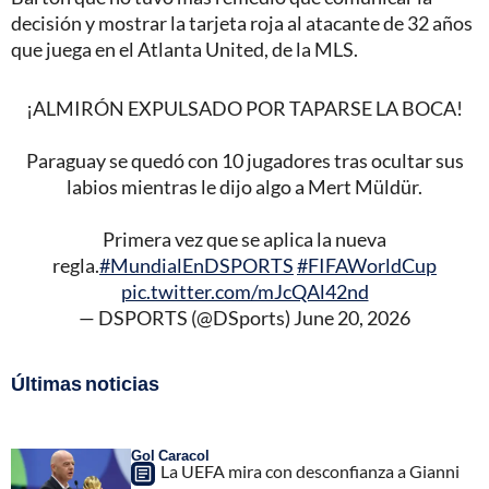
decisión y mostrar la tarjeta roja al atacante de 32 años
que juega en el Atlanta United, de la MLS.
¡ALMIRÓN EXPULSADO POR TAPARSE LA BOCA!
Paraguay se quedó con 10 jugadores tras ocultar sus
labios mientras le dijo algo a Mert Müldür.
Primera vez que se aplica la nueva
regla.
#MundialEnDSPORTS
#FIFAWorldCup
pic.twitter.com/mJcQAl42nd
— DSPORTS (@DSports)
June 20, 2026
Últimas noticias
Gol Caracol
La UEFA mira con desconfianza a Gianni