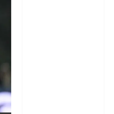
X
Whatsapp