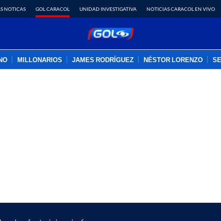
S NOTICAS
GOL CARACOL
UNIDAD INVESTIGATIVA
NOTICIAS CARACOL EN VIVO
INO
MILLONARIOS
JAMES RODRÍGUEZ
NÉSTOR LORENZO
SE
PUBLICIDAD