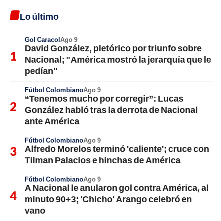
Lo último
Gol Caracol
Ago 9
David González, pletórico por triunfo sobre
Nacional; "América mostró la jerarquía que le
pedían"
Fútbol Colombiano
Ago 9
“Tenemos mucho por corregir”: Lucas
González habló tras la derrota de Nacional
ante América
Fútbol Colombiano
Ago 9
Alfredo Morelos terminó 'caliente'; cruce con
Tilman Palacios e hinchas de América
Fútbol Colombiano
Ago 9
A Nacional le anularon gol contra América, al
minuto 90+3; 'Chicho' Arango celebró en
vano