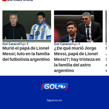
Gol Caracol
Ago 8
Gol Caracol
Ago 8
Co
Murió el papá de Lionel
¿De qué murió Jorge
M
Messi; luto en la familia
Messi, papá de Lionel
J
del futbolista argentino
Messi?; hay tristeza en
S
la familia del astro
r
argentino
o
Síguenos en: