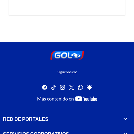
Síguenos en:
facebook
tiktok
instagram
twitter
whatsapp
google
youtube-
Más contenido en
footer
RED DE PORTALES
SERVICIOS CORPORATIVOS