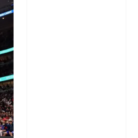
X
Whatsapp