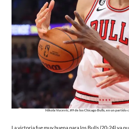
Nikola Vucevic, #9 de los Chicago Bulls, en un partido 
La victoria fue muy buena para los Bulls (20-24) ya q