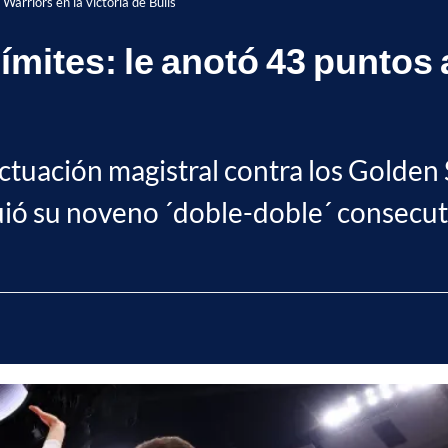
 Warriors en la victoria de Bulls
ímites: le anotó 43 puntos 
ctuación magistral contra los Golden 
uió su noveno ´doble-doble´ consecut