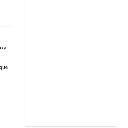
o a
 que