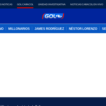
S NOTICAS
GOL CARACOL
UNIDAD INVESTIGATIVA
NOTICIAS CARACOL EN VIVO
INO
MILLONARIOS
JAMES RODRÍGUEZ
NÉSTOR LORENZO
SE
PUBLICIDAD