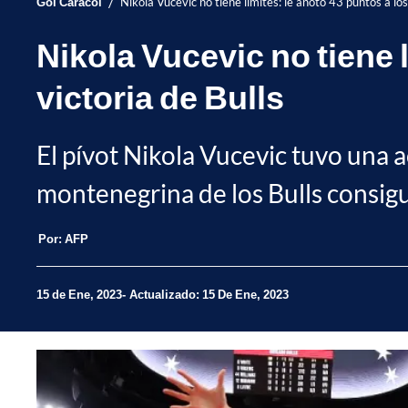
/
Gol Caracol
Nikola Vucevic no tiene límites: le anotó 43 puntos a los
Nikola Vucevic no tiene l
victoria de Bulls
El pívot Nikola Vucevic tuvo una a
montenegrina de los Bulls consig
Por:
AFP
15 de Ene, 2023
Actualizado: 15 De Ene, 2023