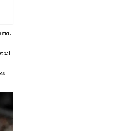
ermo.
etball
 es