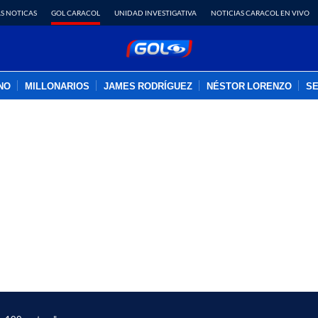
S NOTICAS
GOL CARACOL
UNIDAD INVESTIGATIVA
NOTICIAS CARACOL EN VIVO
INO
MILLONARIOS
JAMES RODRÍGUEZ
NÉSTOR LORENZO
SE
PUBLICIDAD