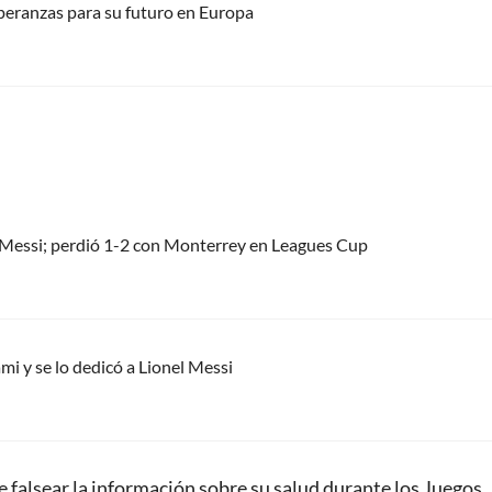
speranzas para su futuro en Europa
el Messi; perdió 1-2 con Monterrey en Leagues Cup
mi y se lo dedicó a Lionel Messi
de falsear la información sobre su salud durante los Juegos