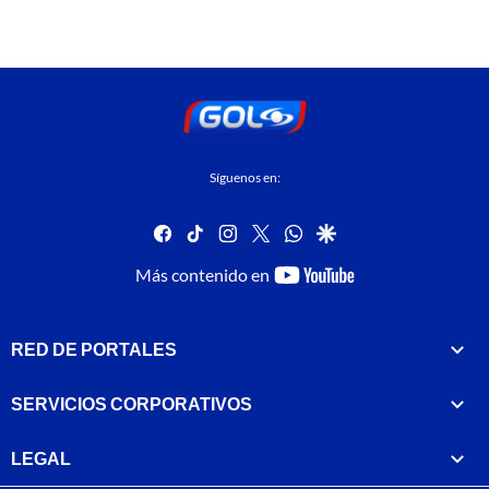
Síguenos en:
facebook
tiktok
instagram
twitter
whatsapp
google
youtube-
Más contenido en
footer
RED DE PORTALES
SERVICIOS CORPORATIVOS
LEGAL