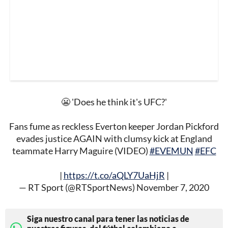
😬 'Does he think it's UFC?'
Fans fume as reckless Everton keeper Jordan Pickford
evades justice AGAIN with clumsy kick at England
teammate Harry Maguire (VIDEO)
#EVEMUN
#EFC
|
https://t.co/aQLY7UaHjR
|
— RT Sport (@RTSportNews)
November 7, 2020
Siga nuestro canal para tener las noticias de