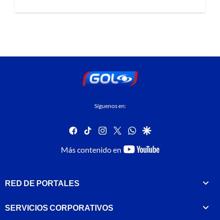
Síguenos en:
facebook
tiktok
instagram
twitter
whatsapp
google
youtube-
Más contenido en
footer
RED DE PORTALES
SERVICIOS CORPORATIVOS