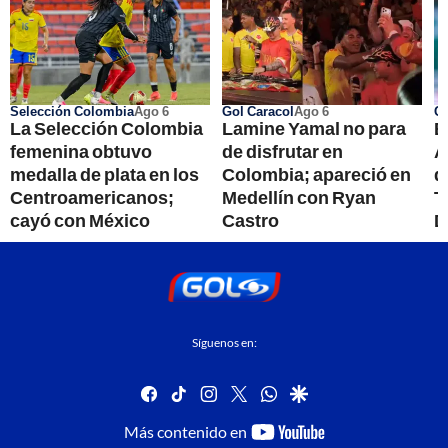
Selección Colombia
Ago 6
Gol Caracol
Ago 6
Co
La Selección Colombia
Lamine Yamal no para
B
femenina obtuvo
de disfrutar en
A
medalla de plata en los
Colombia; apareció en
d
Centroamericanos;
Medellín con Ryan
T
cayó con México
Castro
D
Síguenos en:
facebook
tiktok
instagram
twitter
whatsapp
google
youtube-
Más contenido en
footer