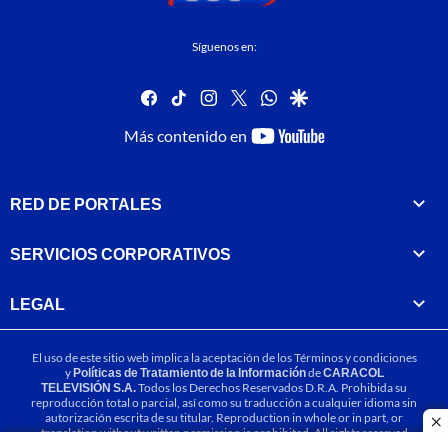
Síguenos en:
facebook
tiktok
instagram
twitter
whatsapp
google
youtube-
Más contenido en
footer
RED DE PORTALES
SERVICIOS CORPORATIVOS
LEGAL
El uso de este sitio web implica la aceptación de los
Términos y condiciones
y
Políticas de Tratamiento de la Información
de
CARACOL
TELEVISIÓN S.A.
Todos los Derechos Reservados D.R.A. Prohibida su
reproducción total o parcial, así como su traducción a cualquier idioma sin
autorización escrita de su titular. Reproduction in whole or in part, or
cl
translation without written permission is prohibited. All rights reserved
2025.