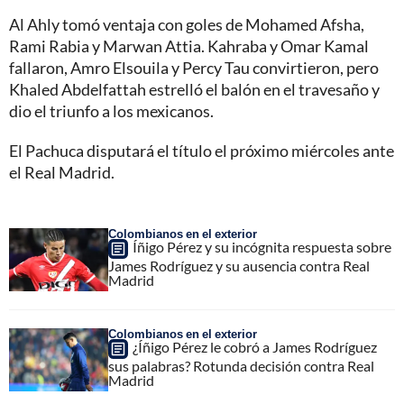
Al Ahly tomó ventaja con goles de Mohamed Afsha,
Rami Rabia y Marwan Attia. Kahraba y Omar Kamal
fallaron, Amro Elsouila y Percy Tau convirtieron, pero
Khaled Abdelfattah estrelló el balón en el travesaño y
dio el triunfo a los mexicanos.
El Pachuca disputará el título el próximo miércoles ante
el Real Madrid.
Colombianos en el exterior
Íñigo Pérez y su incógnita respuesta sobre
James Rodríguez y su ausencia contra Real
Madrid
Colombianos en el exterior
¿Íñigo Pérez le cobró a James Rodríguez
sus palabras? Rotunda decisión contra Real
Madrid