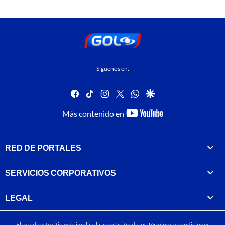
Síguenos en:
facebook
tiktok
instagram
twitter
whatsapp
google
youtube-
Más contenido en
footer
RED DE PORTALES
SERVICIOS CORPORATIVOS
LEGAL
El uso de este sitio web implica la aceptación de los
Términos y condiciones