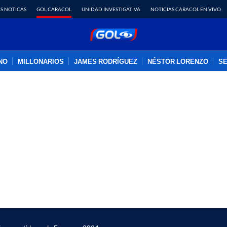
S NOTICAS
GOL CARACOL
UNIDAD INVESTIGATIVA
NOTICIAS CARACOL EN VIVO
INO
MILLONARIOS
JAMES RODRÍGUEZ
NÉSTOR LORENZO
SE
PUBLICIDAD