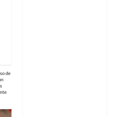
so de
un
os
ente