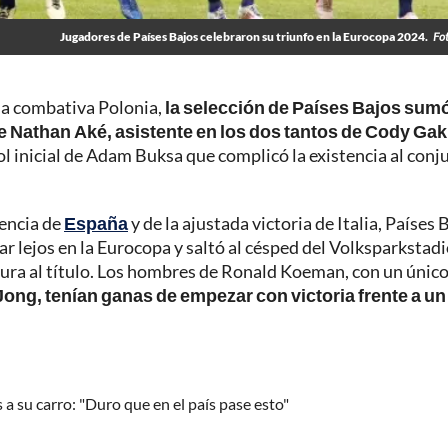
Jugadores de Países Bajos celebraron su triunfo en la Eurocopa 2024.
Fo
 la combativa Polonia,
la selección de Países Bajos sum
 de Nathan Aké, asistente en los dos tantos de Cody Ga
l inicial de Adam Buksa que complicó la existencia al conj
dencia de
España
y de la ajustada victoria de Italia, Países 
gar lejos en la Eurocopa y saltó al césped del Volksparkstad
ura al título. Los hombres de Ronald Koeman, con un únic
Jong, tenían ganas de empezar con victoria frente a un
a su carro: "Duro que en el país pase esto"