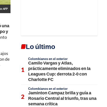
to: AFP
ó una
kpo y
unto
Lo último
Bajos
ion de
Colombianos en el exterior
Camilo Vargas y Atlas,
o
prácticamente eliminados en la
Leagues Cup: derrota 2-0 con
Charlotte FC
Colombianos en el exterior
Jaminton Campaz brilla y guía a
Rosario Central al triunfo, tras una
semana crítica