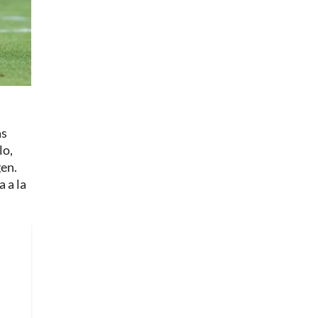
ás
lo,
gen.
 a la