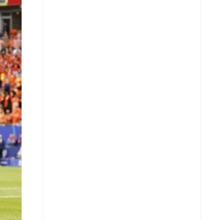
X
Whatsapp