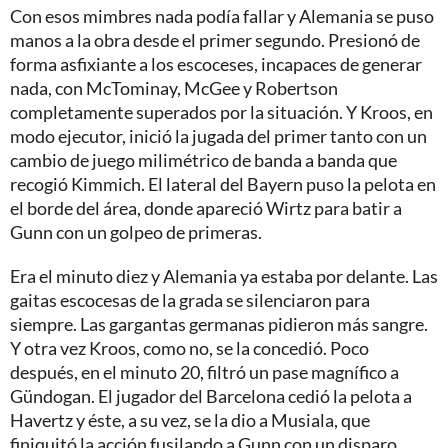
Con esos mimbres nada podía fallar y Alemania se puso
manos a la obra desde el primer segundo. Presionó de
forma asfixiante a los escoceses, incapaces de generar
nada, con McTominay, McGee y Robertson
completamente superados por la situación. Y Kroos, en
modo ejecutor, inició la jugada del primer tanto con un
cambio de juego milimétrico de banda a banda que
recogió Kimmich. El lateral del Bayern puso la pelota en
el borde del área, donde apareció Wirtz para batir a
Gunn con un golpeo de primeras.
Era el minuto diez y Alemania ya estaba por delante. Las
gaitas escocesas de la grada se silenciaron para
siempre. Las gargantas germanas pidieron más sangre.
Y otra vez Kroos, como no, se la concedió. Poco
después, en el minuto 20, filtró un pase magnífico a
Gündogan. El jugador del Barcelona cedió la pelota a
Havertz y éste, a su vez, se la dio a Musiala, que
finiquitó la acción fusilando a Gunn con un disparo