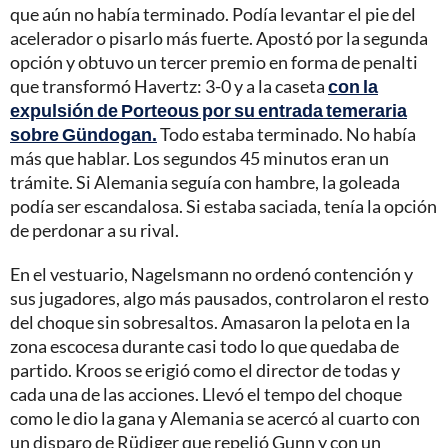
que aún no había terminado. Podía levantar el pie del
acelerador o pisarlo más fuerte. Apostó por la segunda
opción y obtuvo un tercer premio en forma de penalti
que transformó Havertz: 3-0 y a la caseta
con la
expulsión de Porteous por su entrada temeraria
sobre Gündogan.
Todo estaba terminado. No había
más que hablar. Los segundos 45 minutos eran un
trámite. Si Alemania seguía con hambre, la goleada
podía ser escandalosa. Si estaba saciada, tenía la opción
de perdonar a su rival.
En el vestuario, Nagelsmann no ordenó contención y
sus jugadores, algo más pausados, controlaron el resto
del choque sin sobresaltos. Amasaron la pelota en la
zona escocesa durante casi todo lo que quedaba de
partido. Kroos se erigió como el director de todas y
cada una de las acciones. Llevó el tempo del choque
como le dio la gana y Alemania se acercó al cuarto con
un disparo de Rüdiger que repelió Gunn y con un