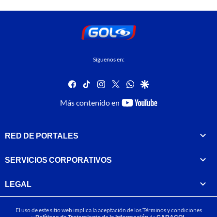
Síguenos en:
facebook
tiktok
instagram
twitter
whatsapp
google
youtube-
Más contenido en
footer
RED DE PORTALES
SERVICIOS CORPORATIVOS
LEGAL
El uso de este sitio web implica la aceptación de los
Términos y condiciones