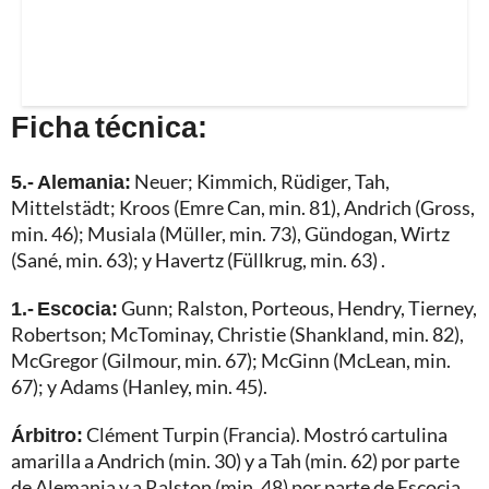
Ficha técnica:
5.- Alemania:
Neuer; Kimmich, Rüdiger, Tah,
Mittelstädt; Kroos (Emre Can, min. 81), Andrich (Gross,
min. 46); Musiala (Müller, min. 73), Gündogan, Wirtz
(Sané, min. 63); y Havertz (Füllkrug, min. 63) .
1.- Escocia:
Gunn; Ralston, Porteous, Hendry, Tierney,
Robertson; McTominay, Christie (Shankland, min. 82),
McGregor (Gilmour, min. 67); McGinn (McLean, min.
67); y Adams (Hanley, min. 45).
Árbitro:
Clément Turpin (Francia). Mostró cartulina
amarilla a Andrich (min. 30) y a Tah (min. 62) por parte
de Alemania y a Ralston (min. 48) por parte de Escocia.