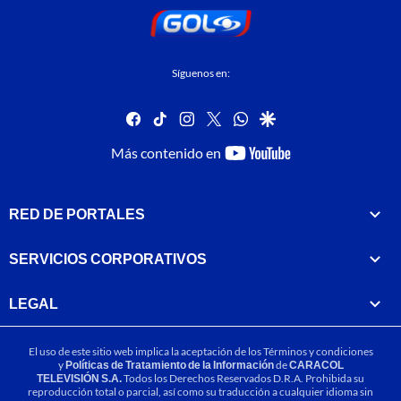
Síguenos en:
facebook
tiktok
instagram
twitter
whatsapp
google
youtube-
Más contenido en
footer
RED DE PORTALES
SERVICIOS CORPORATIVOS
LEGAL
El uso de este sitio web implica la aceptación de los
Términos y condiciones
y
Políticas de Tratamiento de la Información
de
CARACOL
TELEVISIÓN S.A.
Todos los Derechos Reservados D.R.A. Prohibida su
reproducción total o parcial, así como su traducción a cualquier idioma sin