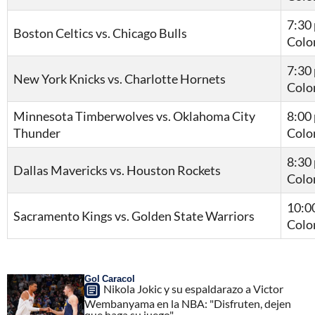
7:30 
Boston Celtics vs. Chicago Bulls
Colo
7:30 
New York Knicks vs. Charlotte Hornets
Colo
Minnesota Timberwolves vs. Oklahoma City
8:00 
Thunder
Colo
8:30 
Dallas Mavericks vs. Houston Rockets
Colo
10:00
Sacramento Kings vs. Golden State Warriors
Colo
Gol Caracol
Nikola Jokic y su espaldarazo a Victor
Wembanyama en la NBA: "Disfruten, dejen
que haga su juego"