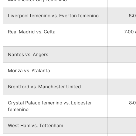
Liverpool femenino vs. Everton femenino
6:0
Real Madrid vs. Celta
7:00 
Nantes vs. Angers
Monza vs. Atalanta
Brentford vs. Manchester United
Crystal Palace femenino vs. Leicester
8:
femenino
West Ham vs. Tottenham