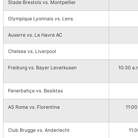
Stade Brestois vs. Montpellier
Olympique Lyonnais vs. Lens
Auxerre vs. Le Havre AC
Chelsea vs. Liverpool
Freiburg vs. Bayer Leverkusen
10:30 a.
Fenerbahçe vs. Besiktas
AS Roma vs. Fiorentina
11:00
Club Brugge vs. Anderlecht
11: