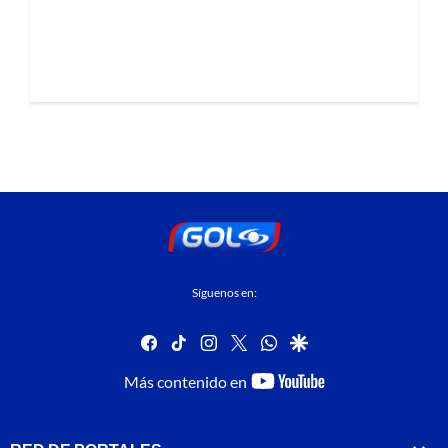
Síguenos en:
facebook
tiktok
instagram
twitter
whatsapp
google
youtube-
Más contenido en
footer