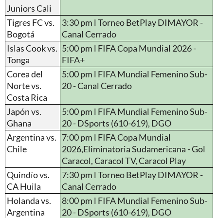
Juniors Cali
Tigres FC vs.
3:30 pm l Torneo BetPlay DIMAYOR -
Bogotá
Canal Cerrado
Islas Cook vs.
5:00 pm l FIFA Copa Mundial 2026 -
Tonga
FIFA+
Corea del
5:00 pm l FIFA Mundial Femenino Sub-
Norte vs.
20 - Canal Cerrado
Costa Rica
Japón vs.
5:00 pm l FIFA Mundial Femenino Sub-
Ghana
20 - DSports (610-619), DGO
Argentina vs.
7:00 pm l FIFA Copa Mundial
Chile
2026,Eliminatoria Sudamericana - Gol
Caracol, Caracol TV, Caracol Play
Quindío vs.
7:30 pm l Torneo BetPlay DIMAYOR -
CA Huila
Canal Cerrado
Holanda vs.
8:00 pm l FIFA Mundial Femenino Sub-
Argentina
20 - DSports (610-619), DGO