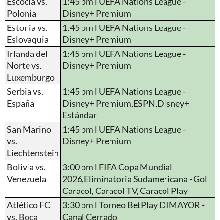
Escocia vs.
1:45 pm l UEFA Nations League -
Polonia
Disney+ Premium
Estonia vs.
1:45 pm l UEFA Nations League -
Eslovaquia
Disney+ Premium
Irlanda del
1:45 pm l UEFA Nations League -
Norte vs.
Disney+ Premium
Luxemburgo
Serbia vs.
1:45 pm l UEFA Nations League -
España
Disney+ Premium,ESPN,Disney+
Estándar
San Marino
1:45 pm l UEFA Nations League -
vs.
Disney+ Premium
Liechtenstein
Bolivia vs.
3:00 pm l FIFA Copa Mundial
Venezuela
2026,Eliminatoria Sudamericana - Gol
Caracol, Caracol TV, Caracol Play
Atlético FC
3:30 pm l Torneo BetPlay DIMAYOR -
vs. Boca
Canal Cerrado