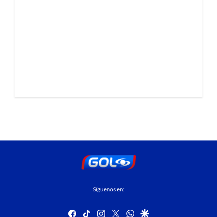
Síguenos en:
facebook
tiktok
instagram
twitter
whatsapp
google