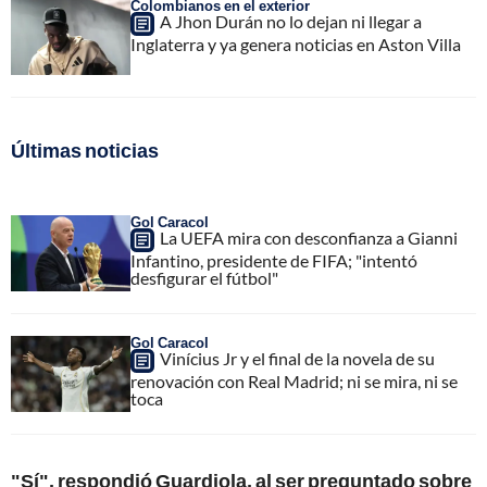
Colombianos en el exterior
A Jhon Durán no lo dejan ni llegar a
Inglaterra y ya genera noticias en Aston Villa
Últimas noticias
Gol Caracol
La UEFA mira con desconfianza a Gianni
Infantino, presidente de FIFA; "intentó
desfigurar el fútbol"
Gol Caracol
Vinícius Jr y el final de la novela de su
renovación con Real Madrid; ni se mira, ni se
toca
"Sí", respondió Guardiola, al ser preguntado sobre