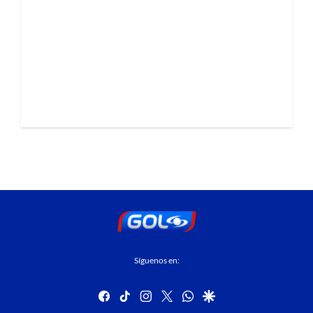
Síguenos en:
facebook
tiktok
instagram
twitter
whatsapp
google