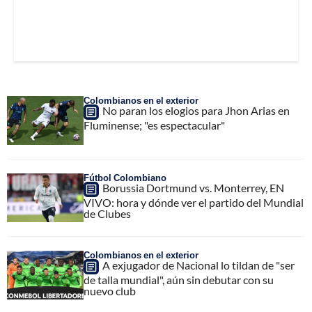
Colombianos en el exterior
No paran los elogios para Jhon Arias en
Fluminense; "es espectacular"
Fútbol Colombiano
Borussia Dortmund vs. Monterrey, EN
VIVO: hora y dónde ver el partido del Mundial
de Clubes
Colombianos en el exterior
A exjugador de Nacional lo tildan de "ser
de talla mundial", aún sin debutar con su
nuevo club