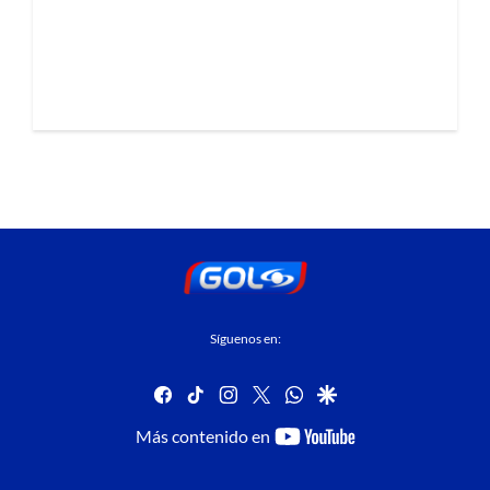
Síguenos en:
facebook
tiktok
instagram
twitter
whatsapp
google
youtube-
Más contenido en
footer