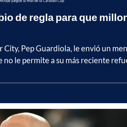
fichaje juegue la final de la Carabao Cup
o de regla para que millon
 City, Pep Guardiola, le envió un mens
 no le permite a su más reciente refuer