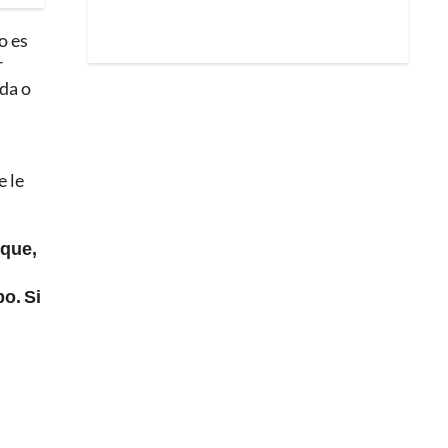
o es
r
ida o
e le
 que,
po. Si