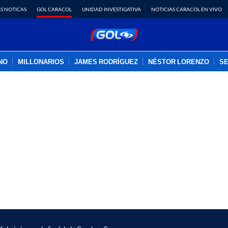
S NOTICAS
GOL CARACOL
UNIDAD INVESTIGATIVA
NOTICIAS CARACOL EN VIVO
INO
MILLONARIOS
JAMES RODRÍGUEZ
NÉSTOR LORENZO
SE
PUBLICIDAD