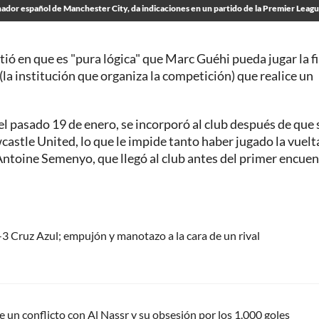
ador español de Manchester City, da indicaciones en un partido de la Premier Leag
istió en que es "pura lógica" que Marc Guéhi pueda jugar la f
L (la institución que organiza la competición) que realice un
ó el pasado 19 de enero, se incorporó al club después de que 
castle United, lo que le impide tanto haber jugado la vuelt
Antoine Semenyo, que llegó al club antes del primer encue
-3 Cruz Azul; empujón y manotazo a la cara de un rival
un conflicto con Al Nassr y su obsesión por los 1.000 goles