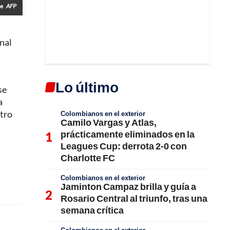
ue
AFP
inal
Lo último
se
a
ntro
Colombianos en el exterior
Camilo Vargas y Atlas,
prácticamente eliminados en la
Leagues Cup: derrota 2-0 con
Charlotte FC
Colombianos en el exterior
Jaminton Campaz brilla y guía a
Rosario Central al triunfo, tras una
semana crítica