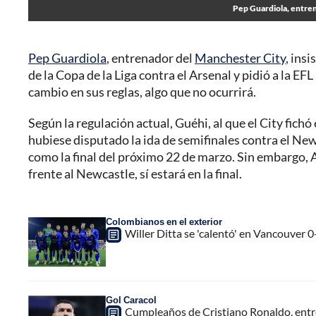
Pep Guardiola, entren
Pep Guardiola
, entrenador del
Manchester City
, ins
de la Copa de la Liga contra el Arsenal y pidió a la EF
cambio en sus reglas, algo que no ocurrirá.
Según la regulación actual, Guéhi, al que el City fich
hubiese disputado la ida de semifinales contra el New
como la final del próximo 22 de marzo. Sin embargo, 
frente al Newcastle, sí estará en la final.
Colombianos en el exterior
Willer Ditta se 'calentó' en Vancouver 0
Gol Caracol
Cumpleaños de Cristiano Ronaldo, entre 