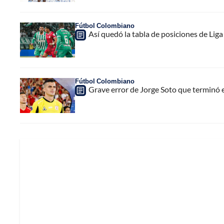
Fútbol Colombiano
Así quedó la tabla de posiciones de Lig
Fútbol Colombiano
Grave error de Jorge Soto que terminó 