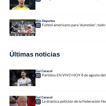
Más Deportes
Fútbol americano para 'dummies'; todo l
Últimas noticias
Gol Caracol
Partidos EN VIVO HOY 8 de agosto del 
Gol Caracol
La drástica petición de la Federación N