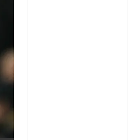
X
Whatsapp