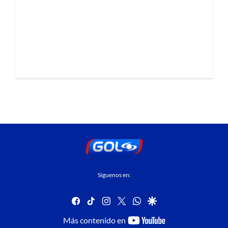
Síguenos en:
facebook
tiktok
instagram
twitter
whatsapp
google
youtube-
Más contenido en