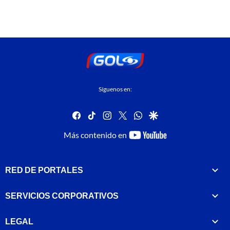
Síguenos en:
facebook
tiktok
instagram
twitter
whatsapp
google
youtube-
Más contenido en
footer
RED DE PORTALES
SERVICIOS CORPORATIVOS
LEGAL