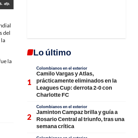
6.
afp.
ndial
s del
 la
Lo último
ue la
Colombianos en el exterior
Camilo Vargas y Atlas,
prácticamente eliminados en la
Leagues Cup: derrota 2-0 con
Charlotte FC
Colombianos en el exterior
Jaminton Campaz brilla y guía a
Rosario Central al triunfo, tras una
semana crítica