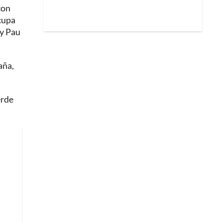
con
ocupa
 y Pau
aña,
erde