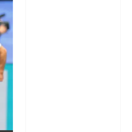
X
Whatsapp