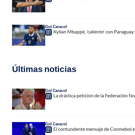
Gol Caracol
Kylian Mbappé, 'caliente' con Paraguay:
Últimas noticias
Gol Caracol
La drástica petición de la Federación N
Gol Caracol
El contundente mensaje de Conmebol en