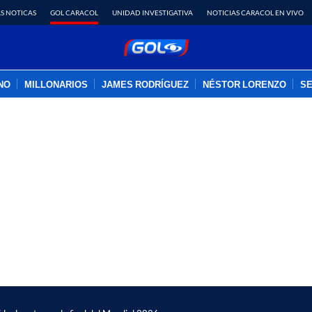
S NOTICAS
GOL CARACOL
UNIDAD INVESTIGATIVA
NOTICIAS CARACOL EN VIVO
INO
MILLONARIOS
JAMES RODRÍGUEZ
NÉSTOR LORENZO
SE
PUBLICIDAD