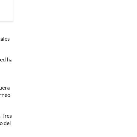
vales
ped ha
fuera
orneo,
. Tres
o del