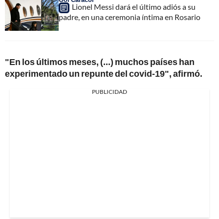
Lionel Messi dará el último adiós a su
padre, en una ceremonia íntima en Rosario
"En los últimos meses, (...) muchos países han
experimentado un repunte del covid-19", afirmó.
PUBLICIDAD