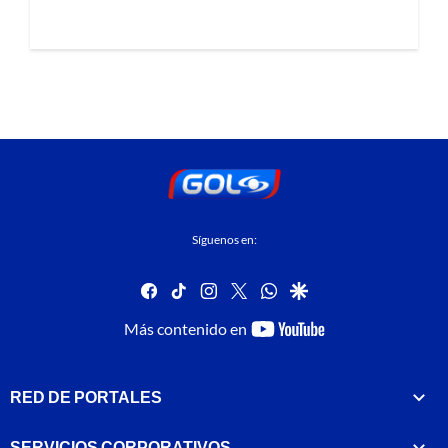
Síguenos en:
facebook
tiktok
instagram
twitter
whatsapp
google
youtube-
Más contenido en
footer
RED DE PORTALES
SERVICIOS CORPORATIVOS