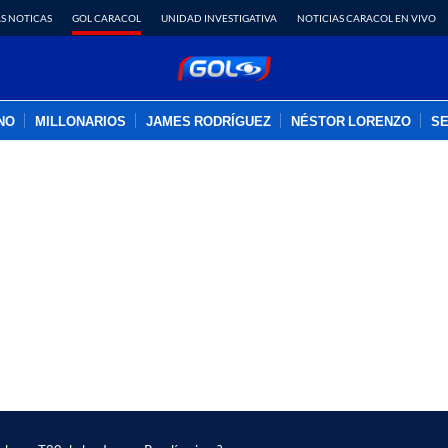
S NOTICAS
GOL CARACOL
UNIDAD INVESTIGATIVA
NOTICIAS CARACOL EN VIVO
INO
MILLONARIOS
JAMES RODRÍGUEZ
NÉSTOR LORENZO
SE
PUBLICIDAD