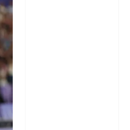
X
Whatsapp