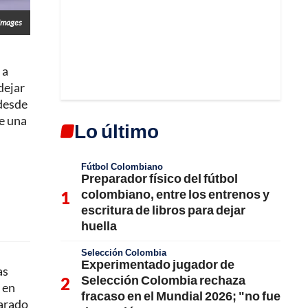
 Images
 a
dejar
 desde
e una
Lo último
Fútbol Colombiano
Preparador físico del fútbol
colombiano, entre los entrenos y
escritura de libros para dejar
huella
Selección Colombia
Experimentado jugador de
as
Selección Colombia rechaza
 en
fracaso en el Mundial 2026; "no fue
parado