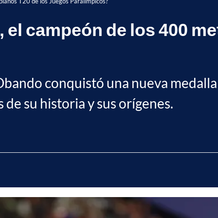
planos T20 de los Juegos Paralímpicos?
el campeón de los 400 met
Obando conquistó una nueva medalla p
de su historia y sus orígenes.