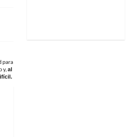
d para
o y,
al
ícil.