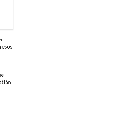
en
a esos
ue
stián