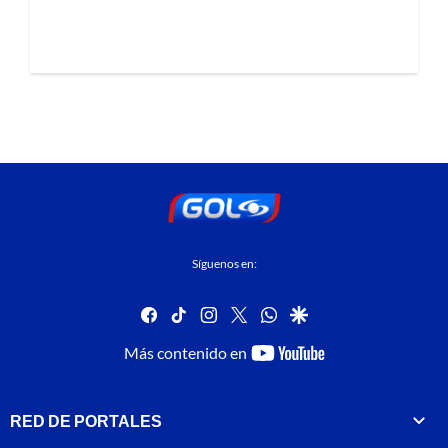
Síguenos en:
facebook
tiktok
instagram
twitter
whatsapp
google
youtube-
Más contenido en
footer
RED DE PORTALES