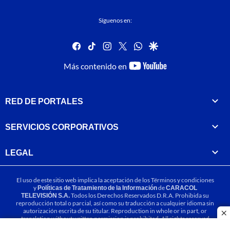
Síguenos en:
facebook
tiktok
instagram
twitter
whatsapp
google
youtube-
Más contenido en
footer
RED DE PORTALES
SERVICIOS CORPORATIVOS
LEGAL
El uso de este sitio web implica la aceptación de los
Términos y condiciones
y
Políticas de Tratamiento de la Información
de
CARACOL
TELEVISIÓN S.A.
Todos los Derechos Reservados D.R.A. Prohibida su
reproducción total o parcial, así como su traducción a cualquier idioma sin
autorización escrita de su titular. Reproduction in whole or in part, or
cl
translation without written permission is prohibited. All rights reserved
2025.