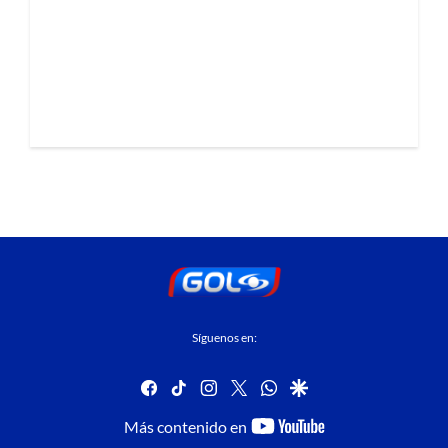
Síguenos en:
facebook
tiktok
instagram
twitter
whatsapp
google
youtube-
Más contenido en
footer