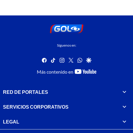
Síguenos en:
facebook
tiktok
instagram
twitter
whatsapp
google
youtube-
Más contenido en
footer
RED DE PORTALES
SERVICIOS CORPORATIVOS
LEGAL