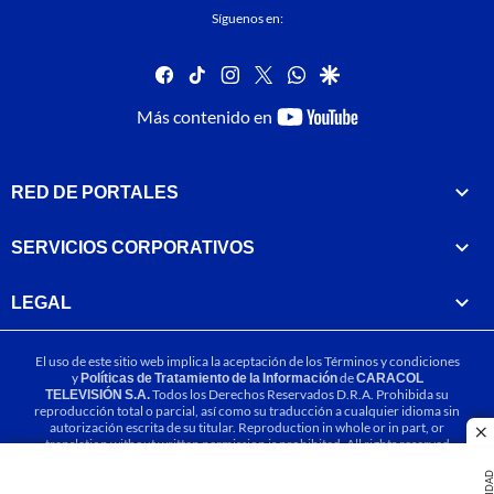
Síguenos en:
facebook
tiktok
instagram
twitter
whatsapp
google
youtube-
Más contenido en
footer
RED DE PORTALES
SERVICIOS CORPORATIVOS
LEGAL
El uso de este sitio web implica la aceptación de los
Términos y condiciones
y
Políticas de Tratamiento de la Información
de
CARACOL
TELEVISIÓN S.A.
Todos los Derechos Reservados D.R.A. Prohibida su
reproducción total o parcial, así como su traducción a cualquier idioma sin
autorización escrita de su titular. Reproduction in whole or in part, or
cl
translation without written permission is prohibited. All rights reserved
2025.